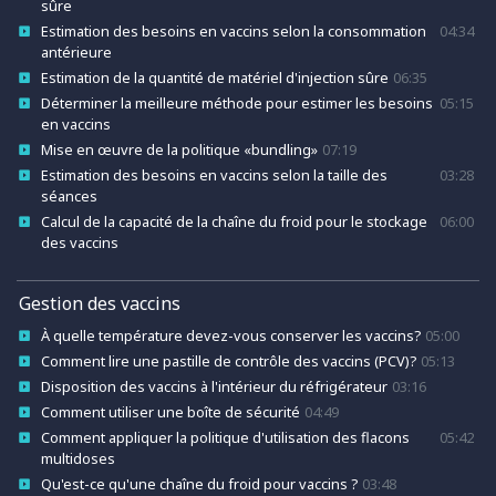
sûre
Estimation des besoins en vaccins selon la consommation
04:34
antérieure
Estimation de la quantité de matériel d'injection sûre
06:35
Déterminer la meilleure méthode pour estimer les besoins
05:15
en vaccins
Mise en œuvre de la politique «bundling»
07:19
Estimation des besoins en vaccins selon la taille des
03:28
séances
Calcul de la capacité de la chaîne du froid pour le stockage
06:00
des vaccins
Gestion des vaccins
À quelle température devez-vous conserver les vaccins?
05:00
Comment lire une pastille de contrôle des vaccins (PCV)?
05:13
Disposition des vaccins à l'intérieur du réfrigérateur
03:16
Comment utiliser une boîte de sécurité
04:49
Comment appliquer la politique d'utilisation des flacons
05:42
multidoses
Qu'est-ce qu'une chaîne du froid pour vaccins ?
03:48