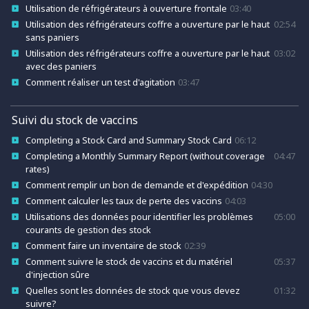
Utilisation de réfrigérateurs à ouverture frontale
03:40
Utilisation des réfrigérateurs coffre a ouverture par le haut
02:54
sans paniers
Utilisation des réfrigérateurs coffre a ouverture par le haut
03:02
avec des paniers
Comment réaliser un test d'agitation
03:47
Suivi du stock de vaccins
Completing a Stock Card and Summary Stock Card
06:12
Completing a Monthly Summary Report (without coverage
04:47
rates)
Comment remplir un bon de demande et d'expédition
04:30
Comment calculer les taux de perte des vaccins
04:03
Utilisations des données pour identifier les problèmes
05:00
courants de gestion des stock
Comment faire un inventaire de stock
02:39
Comment suivre le stock de vaccins et du matériel
05:37
d'injection sûre
Quelles sont les données de stock que vous devez
01:32
suivre?