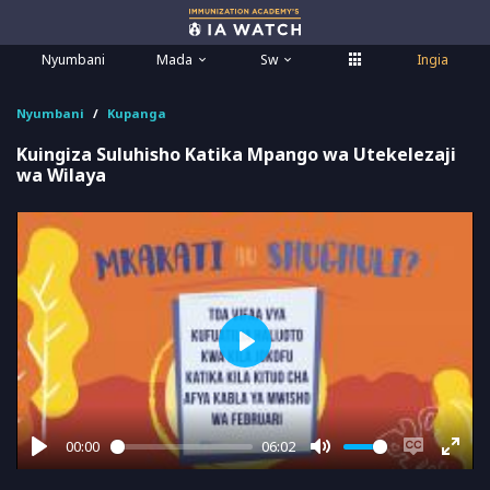
Nyumbani
Mada
Sw
Ingia
Nyumbani
Kupanga
Kuingiza Suluhisho Katika Mpango wa Utekelezaji
wa Wilaya
Play
00:00
06:02
Play
Mute
Enable
Ente