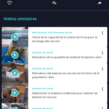
captions
full
Vidéos similaires
Introduction d'un nouveau vaccin
Calcul de la capacité de la chaîne du froid pour le
stockage des vaccins
Gestion du stock
Estimation de la quantité de matériel d'injection sûre
Gestion du stock
Estimation des besoins en vaccins en fonction de la
population cible
Gestion du stock
Déterminer la meilleure méthode pour estimer les
besoins en vaccins
Gestion du stock