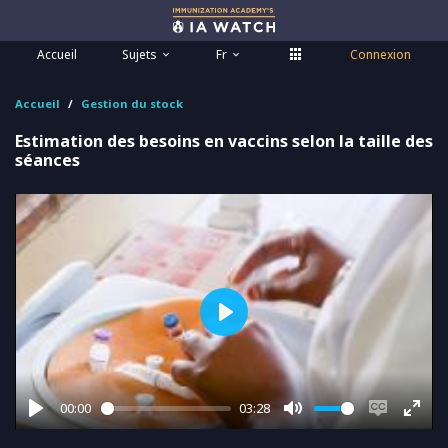
Accueil
Sujets
Fr
Connexion
Accueil
Gestion du stock
Estimation des besoins en vaccins selon la taille des
séances
Play
00:00
03:28
Play
Mute
Enable
Ente